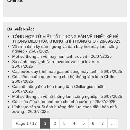
Chia sẻ:
Bài viết khác:
TỔNG HỢP TỪ VIẾT TẮT TRONG BẢN VẼ THIẾT KẾ HỆ
THỐNG ĐIỀU HÒA KHÔNG KHÍ THÔNG GIÓ - 28/09/2023
Vệ sinh định kỳ dàn ngưng và dàn bay hơi máy lạnh công
nghiệp - 26/07/2025
Một số thông tin về máy nén lạnh trục vít - 26/07/2025
So sánh máy lạnh Non-Inverter với loại Inverter -
26/07/2025
Các bước quy trình nạp gas bổ sung máy lạnh - 26/07/2025
Các tiêu chuẩn quan trọng cho hệ thống làm lạnh Chiller -
26/07/2025
Các hệ thống điều hòa trung tâm Chiller giải nhiệt -
26/07/2025
Một số thông tin về hệ thống lạnh công nghiệp - 26/07/2025
Các kiểu điều hòa phù hợp cho nhà xưởng - 26/07/2025
Lĩnh vực sản xuất ảnh hưởng đến lựa chọn điều hòa nhà
xưởng - 26/07/2025
Page 1 / 17
1
2
3
4
5
6
7
...