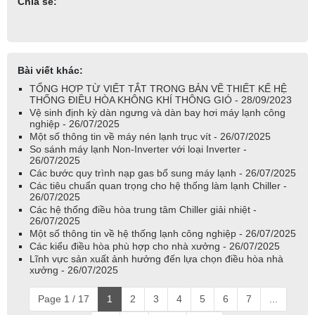
Chia sẻ:
Bài viết khác:
TỔNG HỢP TỪ VIẾT TẮT TRONG BẢN VẼ THIẾT KẾ HỆ
THỐNG ĐIỀU HÒA KHÔNG KHÍ THÔNG GIÓ - 28/09/2023
Vệ sinh định kỳ dàn ngưng và dàn bay hơi máy lạnh công
nghiệp - 26/07/2025
Một số thông tin về máy nén lạnh trục vít - 26/07/2025
So sánh máy lạnh Non-Inverter với loại Inverter -
26/07/2025
Các bước quy trình nạp gas bổ sung máy lạnh - 26/07/2025
Các tiêu chuẩn quan trọng cho hệ thống làm lạnh Chiller -
26/07/2025
Các hệ thống điều hòa trung tâm Chiller giải nhiệt -
26/07/2025
Một số thông tin về hệ thống lạnh công nghiệp - 26/07/2025
Các kiểu điều hòa phù hợp cho nhà xưởng - 26/07/2025
Lĩnh vực sản xuất ảnh hưởng đến lựa chọn điều hòa nhà
xưởng - 26/07/2025
Page 1 / 17
1
2
3
4
5
6
7
...