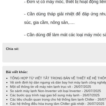
- Đơn vị có máy móc, thiết bị hoạt động liê
- Cần dùng tháp giải nhiệt để đáp ứng nh
súc, gia cầm, nông sản,….
- Cần dùng để làm mát các loại máy móc s
Chia sẻ:
Bài viết khác:
TỔNG HỢP TỪ VIẾT TẮT TRONG BẢN VẼ THIẾT KẾ HỆ THỐN
Vệ sinh định kỳ dàn ngưng và dàn bay hơi máy lạnh công nghiệ
Một số thông tin về máy nén lạnh trục vít - 26/07/2025
So sánh máy lạnh Non-Inverter với loại Inverter - 26/07/2025
Các bước quy trình nạp gas bổ sung máy lạnh - 26/07/2025
Các tiêu chuẩn quan trọng cho hệ thống làm lạnh Chiller - 26/0
Các hệ thống điều hòa trung tâm Chiller giải nhiệt - 26/07/2025