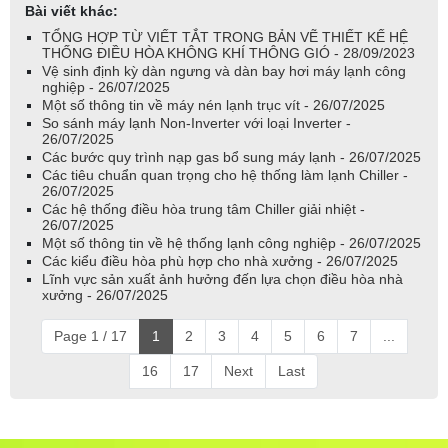
Bài viết khác:
TỔNG HỢP TỪ VIẾT TẮT TRONG BẢN VẼ THIẾT KẾ HỆ
THỐNG ĐIỀU HÒA KHÔNG KHÍ THÔNG GIÓ - 28/09/2023
Vệ sinh định kỳ dàn ngưng và dàn bay hơi máy lạnh công
nghiệp - 26/07/2025
Một số thông tin về máy nén lạnh trục vít - 26/07/2025
So sánh máy lạnh Non-Inverter với loại Inverter -
26/07/2025
Các bước quy trình nạp gas bổ sung máy lạnh - 26/07/2025
Các tiêu chuẩn quan trọng cho hệ thống làm lạnh Chiller -
26/07/2025
Các hệ thống điều hòa trung tâm Chiller giải nhiệt -
26/07/2025
Một số thông tin về hệ thống lạnh công nghiệp - 26/07/2025
Các kiểu điều hòa phù hợp cho nhà xưởng - 26/07/2025
Lĩnh vực sản xuất ảnh hưởng đến lựa chọn điều hòa nhà
xưởng - 26/07/2025
Page 1 / 17
1
2
3
4
5
6
7
...
16
17
Next
Last