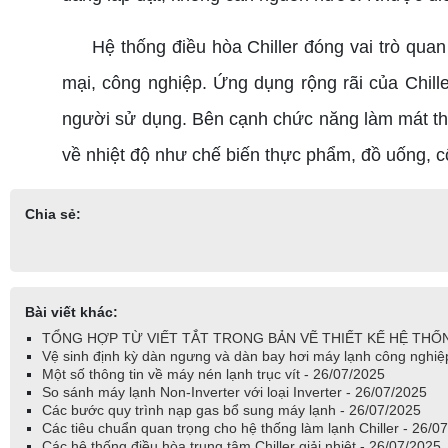
Hệ thống điều hòa Chiller đóng vai trò quan t
mại, công nghiệp. Ứng dụng rộng rãi của Chil
người sử dụng. Bên cạnh chức năng làm mát thô
về nhiệt độ như chế biến thực phẩm, đồ uống, 
Chia sẻ:
Bài viết khác:
TỔNG HỢP TỪ VIẾT TẮT TRONG BẢN VẼ THIẾT KẾ HỆ THỐN
Vệ sinh định kỳ dàn ngưng và dàn bay hơi máy lạnh công nghiệ
Một số thông tin về máy nén lạnh trục vít - 26/07/2025
So sánh máy lạnh Non-Inverter với loại Inverter - 26/07/2025
Các bước quy trình nạp gas bổ sung máy lạnh - 26/07/2025
Các tiêu chuẩn quan trọng cho hệ thống làm lạnh Chiller - 26/0
Các hệ thống điều hòa trung tâm Chiller giải nhiệt - 26/07/2025