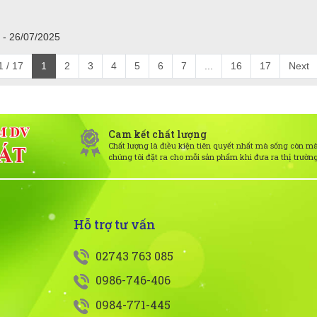
 - 26/07/2025
 / 17
1
2
3
4
5
6
7
...
16
17
Next
Cam kết chất lượng
Chất lượng là điều kiện tiên quyết nhất mà sống còn m
chúng tôi đặt ra cho mỗi sản phẩm khi đưa ra thị trườn
Hỗ trợ tư vấn
02743 763 085
0986-746-406
0984-771-445