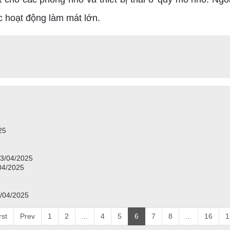
c hoạt động làm mát lớn.
025
13/04/2025
/04/2025
3/04/2025
rst
Prev
1
2
...
4
5
6
7
8
...
16
1