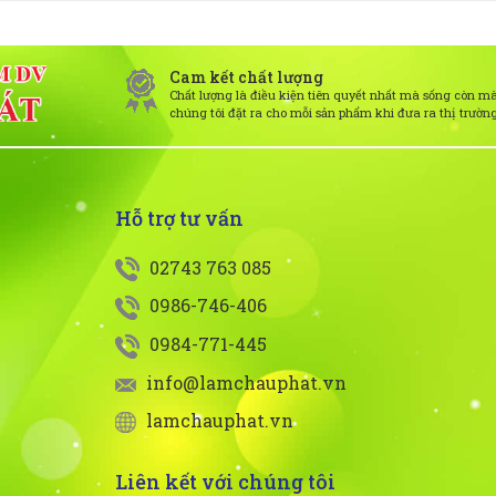
Cam kết chất lượng
Chất lượng là điều kiện tiên quyết nhất mà sống còn m
chúng tôi đặt ra cho mỗi sản phẩm khi đưa ra thị trườn
Hỗ trợ tư vấn
02743 763 085
0986-746-406
0984-771-445
info@lamchauphat.vn
lamchauphat.vn
Liên kết với chúng tôi