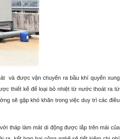
 mát và được vận chuyển ra bầu khí quyển xung
c thiết kế để loại bỏ nhiệt từ nước thoát ra từ
g sẽ gặp khó khăn trong việc duy trì các điều
i tháp làm mát di động được lắp trên mái của
 ra, kết hợp hai công nghệ sẽ tiết kiệm chi phí