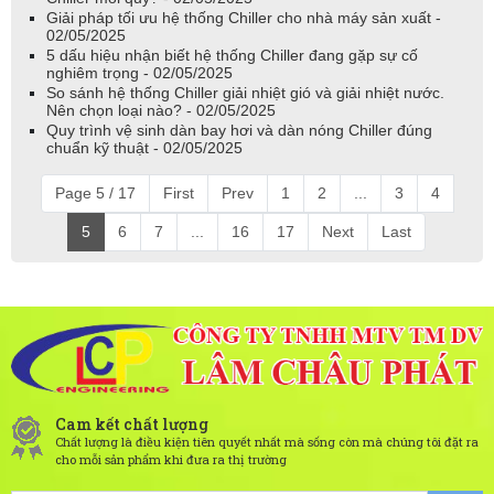
Giải pháp tối ưu hệ thống Chiller cho nhà máy sản xuất -
02/05/2025
5 dấu hiệu nhận biết hệ thống Chiller đang gặp sự cố
nghiêm trọng - 02/05/2025
So sánh hệ thống Chiller giải nhiệt gió và giải nhiệt nước.
Nên chọn loại nào? - 02/05/2025
Quy trình vệ sinh dàn bay hơi và dàn nóng Chiller đúng
chuẩn kỹ thuật - 02/05/2025
Page 5 / 17
First
Prev
1
2
...
3
4
5
6
7
...
16
17
Next
Last
Cam kết chất lượng
Chất lượng là điều kiện tiên quyết nhất mà sống còn mà chúng tôi đặt ra
cho mỗi sản phẩm khi đưa ra thị trường