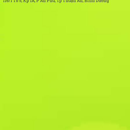
116/1 Tổ 5, Kp 1A, P An Phú, Tp Thuận An, Bình Dương